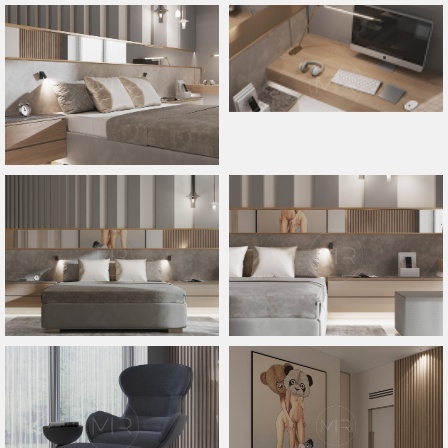
навигация:
соцсети:
панорама
VK
видео
TELEGRAM
PINTEREST
интерьер
экстерьер
проекты
Направления:
услуги
о нас
artmetal
Главная
huntmetal
контакты:
+7 495 777 43 16
+7 925 340 00 01
INFO@ABS-MIR.COM
адрес:
143082 Московская область,
Одинцовский район, д. Раздоры, дом 15/1
время работы: 11:00-19:00
информация:
ОГРНИП 314774607901360