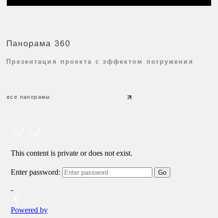
адрес:
143082 Московская область,
Одинцовский район, д. Раздоры, дом 15/1
время работы: 11:00-19:00
информация:
ОГРНИП 314774607901360
ИНН 771577830505
Политика конфиденциальности
© 2004-2026 Архитектурное бюро M.I.R. Все права защищены,
согласно ГК РФ ст. 1225 — 1551 об авторском праве. Любое
копирование материалов сайта и элементов включая
изображения строго запрещены (А то знаем мы Вас! )