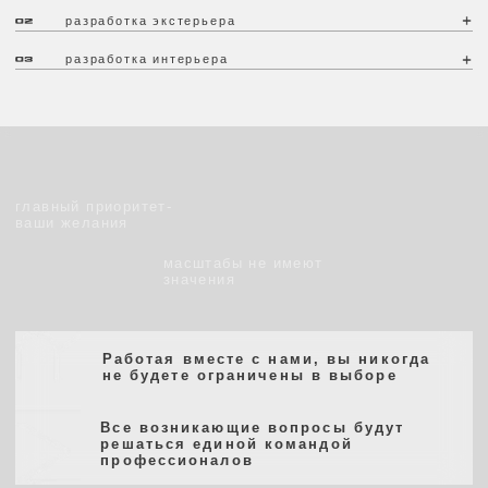
Мы понимаем, что доверить свою мечту или идею другим
Вам не придется ломать голову над
людям — непросто. По Вашему желанию мы подготовим
чертежами и схемами. Все идеи
полный проект для его реализации. Поможем оформить
будут представлены Вам в виде 3d-
интерьер и будем сопровождать Ваш проект до полного
завершения
визуализаций
01
02
03
этапы
работы
На встрече с Вами мы обсуждаем пожелания
и потребности.
Формируем техническое задание и определяемся
с основными направлениями работы
у или идею другим
заключение договора
Обязательное приложение к договору —
согласованный и подробный перечень
проектных работ