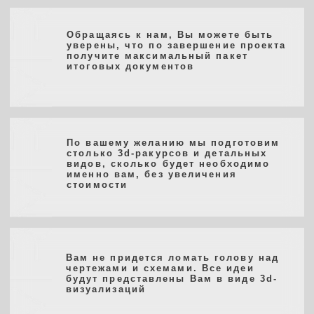
выезд на объект
Наши сотрудники выезжают на объект для
детальных замеров, фото-фиксации и сбора
максимальной исходной информации
планировочное решение
В рамках выбранной концепции
мы подготавливаем 2−3 варианта
планировочных решений. Для удобства
восприятия и полноты понимания, варианты
предоставляются не только в виде чертежей,
но и предварительных 3d-визуализациях
согласование планировки
После согласования основной планировки
переходим к деталям — выработка общей
концепции материалов и цветов, отделочных
работ, элементов мебели, декора и т. д.