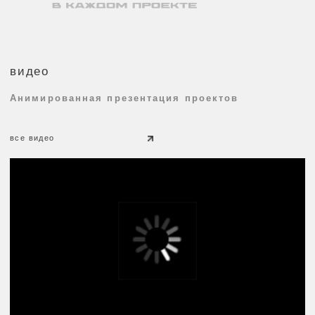
отправить
отправить
Нажимая "отправить", Вы соглашаетесь с политикой
обработки персональных данных
навигация:
соцсети:
панорама
VK
видео
TELEGRAM
PINTEREST
интерьер
экстерьер
проекты
Направления:
услуги
о нас
artmetal
Главная
huntmetal
контакты:
+7 495 777 43 16
+7 925 340 00 01
INFO@ABS-MIR.COM