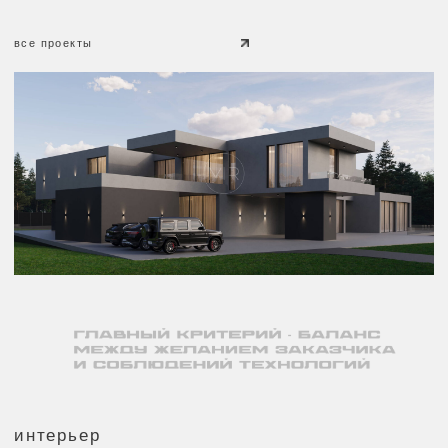
команда
КАЖДЫЙ НАШ ПРОЕКТ — ОСОБЕННЫЙ
Мы проектируем дома и интерьеры
индивидуально для каждого заказчика. Именно
такой персональный подход позволяет нам
создавать и реализовывать Вашу мечту
M.I.R. — это не просто название, а команда
профессионалов и настоящих фанатов своего
дела