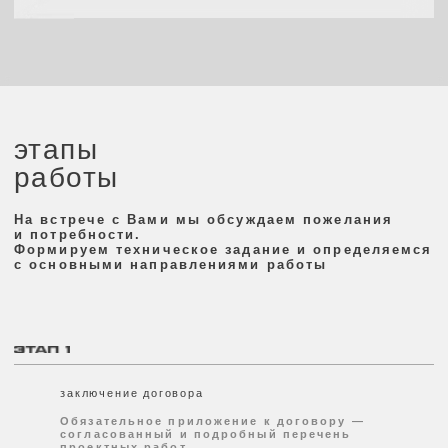
пакет визуализаций
Для согласования всех промежуточных этапов
мы предоставляем пакет 3d-визуализаций, чтобы
исключить возможные недопонимания
итоговая документация
По завершении проектных работ мы передаем
Вам полный комплект проектной документации,
включающий в себя:
3d-визуализации всех помещений
подробные спецификации
эскизные и технические задания
на производства
авторский надзор
По Вашему желанию мы можем сопровождать
весь процесс реализации проекта
экстерьер